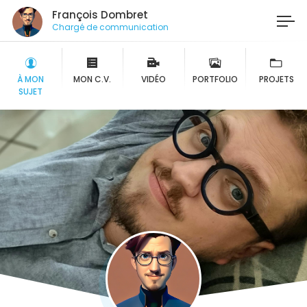
François Dombret
Chargé de communicatio
À MON
MON C.V.
VIDÉO
PORTFOLIO
PROJETS
SUJET