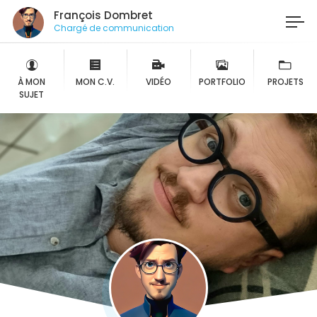
François Dombret
Chargé de communication
À MON
MON C.V.
VIDÉO
PORTFOLIO
PROJETS
SUJET